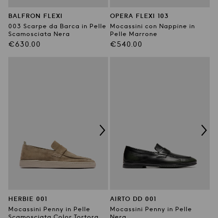
BALFRON FLEXI
OPERA FLEXI 103
003 Scarpe da Barca in Pelle
Mocassini con Nappine in
Scamosciata Nera
Pelle Marrone
Prezzo
Prezzo
€630.00
€540.00
di
di
listino
listino
HERBIE 001
AIRTO DD 001
Mocassini Penny in Pelle
Mocassini Penny in Pelle
Scamosciata Color Tortora
Nera