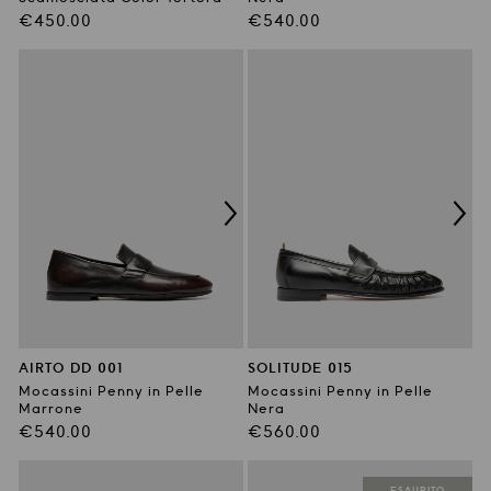
Prezzo
Prezzo
€450.00
€540.00
di
di
listino
listino
AIRTO DD 001
SOLITUDE 015
Mocassini Penny in Pelle
Mocassini Penny in Pelle
Marrone
Nera
Prezzo
Prezzo
€540.00
€560.00
di
di
listino
listino
ESAURITO